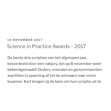
POSTED
10 NOVEMBER 2017
ON
Science in Practice Awards – 2017
De beste drie scripties van het afgelopen jaar,
beoordeeld door een vakjury, zijn op 8 november weer
bekendgemaakt! Ouders, vrienden en genomineerden
wachtten in spanning af tot de winnaars naar voren
kwamen. Kort kregen zij de kans om hun scriptie uit te
leggen aan het publiek.
Gepresenteerd door Etienne Kreutzer en met korte
presentaties van onder andere Disgover, Dr. Matthijs
van Leeuwen en Prof. Dr. Rick van Baaren was het een