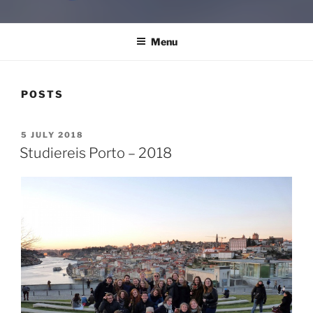
B-CHANGE
Study Association Behaviour Change
Menu
POSTS
POSTED
5 JULY 2018
ON
Studiereis Porto – 2018