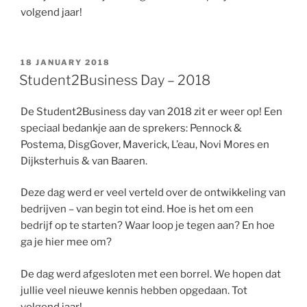
volgend jaar!
POSTED
18 JANUARY 2018
ON
Student2Business Day – 2018
De Student2Business day van 2018 zit er weer op! Een
speciaal bedankje aan de sprekers: Pennock &
Postema, DisgGover, Maverick, L’eau, Novi Mores en
Dijksterhuis & van Baaren.
Deze dag werd er veel verteld over de ontwikkeling van
bedrijven – van begin tot eind. Hoe is het om een
bedrijf op te starten? Waar loop je tegen aan? En hoe
ga je hier mee om?
De dag werd afgesloten met een borrel. We hopen dat
jullie veel nieuwe kennis hebben opgedaan. Tot
volgend jaar!