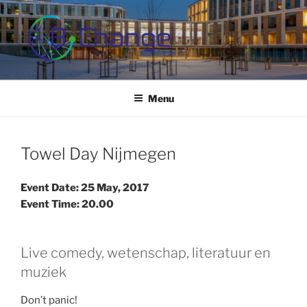
Skip
to
content
B-CHANGE
Study Association Behaviour Change
Menu
Towel Day Nijmegen
Event Date: 25 May, 2017
Event Time: 20.00
Live comedy, wetenschap, literatuur en
muziek
Don’t panic!