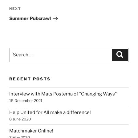
Next
NEXT
Post
Summer Pubcrawl
Search
Search
for:
RECENT POSTS
Interview with Mats Postema of “Changing Ways”
15 December 2021
Help United for All make a difference!
8 June 2020
Matchmaker Online!
7 May 2020