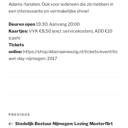
Adams-fanaten. Ook voor iedereen die zin hebben in
een interessante en vermakelijke show!
Deuren open
19:30; Aanvang 20:00
Kaartjes:
VVK €8,50 (excl. servicekosten), ADD €10
(cash)
Tickets
online:
https://shop.ikbenaanwezig.nl/tickets/event/to
wel-day-nijmegen-2017
Post
Previous
PREVIOUS
navigation
Post
Stedelijk Bestuur Nijmegen: Lezing Masterflirt