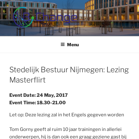
Skip
to
content
B-CHANGE
Study Association Behaviour Change
Menu
Stedelijk Bestuur Nijmegen: Lezing
Masterflirt
Event Date: 24 May, 2017
Event Time: 18.30-21.00
Let op: Deze lezing zal in het Engels gegeven worden
Tom Gorny geeft al ruim 10 jaar trainingen in allerlei
onderwerpen, hij is dan ook een graag geziene gast bij