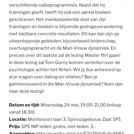
verschillende radioprogramma’s. Naast dat hij
trainingen geeft, heeft hij ook een aantal boeken
geschreven. Het overkoepelende doel van zijn
trainingen en boeken is blijvende gedragsverandering
met tastbare concrete resultaten. Dit kan dan zijn op
uiteenlopende gebieden, bijvoorbeeld leiderschap,
overtuigingskracht en de Man-Vrouw dynamiek. En
precies over dit laatste zal de lezing Master flirt gaan!
In deze lezing zal Tom Gorny komen vertellen over de
psychologie achter het flirten. Wil jij dus antwoord op
al je vragen over dating en relaties? Ben je
geïnteresseerd in die Man-Vrouw dynamiek? Kom dan
naar deze lezing!
Datum en tijd:
Woensdag 24 mei, 19.00-21.00 (inloop
vanaf 18.30)
Locatie:
Montessori laan 3, Spinozagebouw Zaal: SP1
Prijs:
SPS NIP leden: gratis, niet leden: 3,-
Aanmelden:
http://eventix.nl/qs/st/57d750a5cbcf582