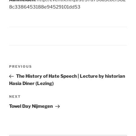
8c3386453188e94529101dd53
Post
Previous
PREVIOUS
navigation
Post
The History of Hate Speech | Lecture by historian
Hasia Diner (Lezing)
Next
NEXT
Post
Towel Day Nijmegen