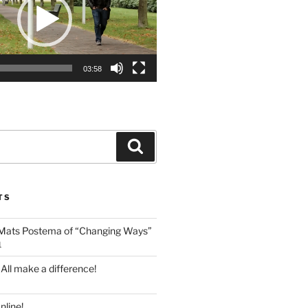
03:58
Search
TS
 Mats Postema of “Changing Ways”
1
 All make a difference!
line!