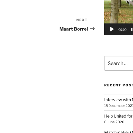
NEXT
Next
Post
Maart Borrel
00:00
Search
for:
RECENT POS
Interview with
15 December 202
Help United for
8 June 2020
Matchmaker On