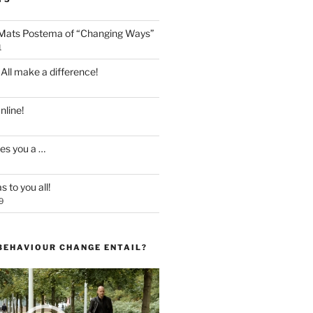
 Mats Postema of “Changing Ways”
1
 All make a difference!
line!
es you a …
 to you all!
9
BEHAVIOUR CHANGE ENTAIL?