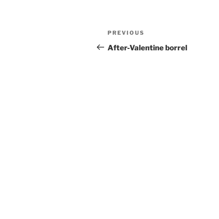
Post
Previous
PREVIOUS
navigation
Post
After-Valentine borrel