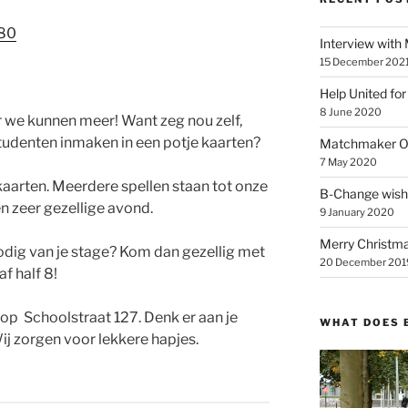
Interview with
15 December 202
Help United for
8 June 2020
aar we kunnen meer! Want zeg nou zelf,
tudenten inmaken in een potje kaarten?
Matchmaker On
7 May 2020
 kaarten. Meerdere spellen staan tot onze
B-Change wish
en zeer gezellige avond.
9 January 2020
Merry Christmas
nodig van je stage? Kom dan gezellig met
20 December 201
f half 8!
 op Schoolstraat 127. Denk er aan je
WHAT DOES 
j zorgen voor lekkere hapjes.
Video
Player