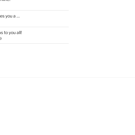
es you a …
 to you all!
9