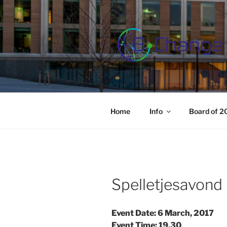
Skip
to
content
B-CHANGE
Study Association Behaviour 
Home
Info
Board of 
Spelletjesavond
Event Date: 6 March, 2017
Event Time: 19.30