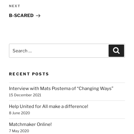
Next
NEXT
Post
B-SCARED
Search
Search
for:
RECENT POSTS
Interview with Mats Postema of “Changing Ways”
15 December 2021
Help United for All make a difference!
8 June 2020
Matchmaker Online!
7 May 2020