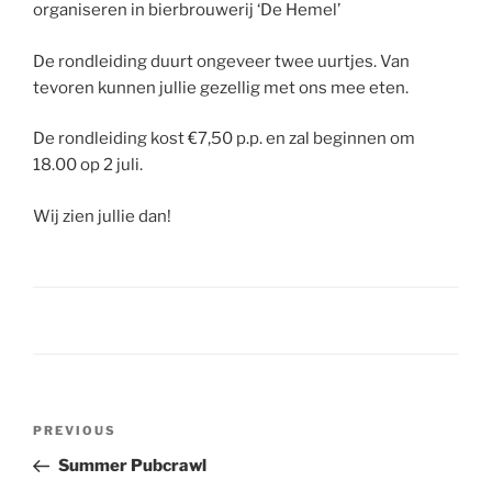
organiseren in bierbrouwerij ‘De Hemel’
De rondleiding duurt ongeveer twee uurtjes. Van
tevoren kunnen jullie gezellig met ons mee eten.
De rondleiding kost €7,50 p.p. en zal beginnen om
18.00 op 2 juli.
Wij zien jullie dan!
Post
Previous
PREVIOUS
navigation
Post
Summer Pubcrawl