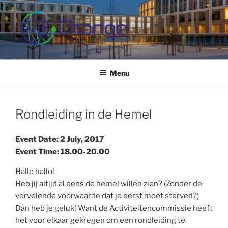
Skip
to
content
B-CHANGE
Study Association Behaviour Change
Menu
Rondleiding in de Hemel
Event Date: 2 July, 2017
Event Time: 18.00-20.00
Hallo hallo!
Heb jij altijd al eens de hemel willen zien? (Zonder de
vervelende voorwaarde dat je eerst moet sterven?)
Dan heb je geluk! Want de Activiteitencommissie heeft
het voor elkaar gekregen om een rondleiding te