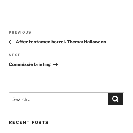
Post
Previous
PREVIOUS
navigation
Post
After tentamen borrel. Thema: Halloween
Next
NEXT
Post
Commissie briefing
Search
Search
for:
RECENT POSTS