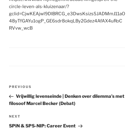
circle-leven-als-kluizenaar/?
gclid=CjwKEAjwl9DIBRCG_e3DwsKsizsSJADMmJ11aO
48yTfGAYu1ogP_GE6sdr8okqLBy2Gdez4AfAX4uRoC
RVvw_wcB
Post
Previous
PREVIOUS
navigation
Post
Vrijwillig levenseinde | Denken over dilemma’s met
filosoof Marcel Becker (Debat)
Next
NEXT
Post
SPiN & SPS-NIP: Career Event