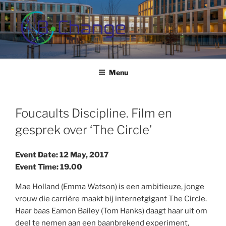
Skip
to
content
B-CHANGE
Study Association Behaviour Change
Menu
Foucaults Discipline. Film en
gesprek over ‘The Circle’
Event Date: 12 May, 2017
Event Time: 19.00
Mae Holland (Emma Watson) is een ambitieuze, jonge
vrouw die carrière maakt bij internetgigant The Circle.
Haar baas Eamon Bailey (Tom Hanks) daagt haar uit om
deel te nemen aan een baanbrekend experiment,